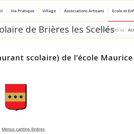
il
Vie Pratique
Village
Associations Artisans
Ecole et En
aire de Brières les Scellés
Vous êtes ici :
Acc
urant scolaire) de l’école Maurice
:
Menus cantine Brières