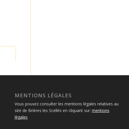
MENTIONS LÉGALES
Vous pouvez consulter les mentions légales relatives au
site de Brières les Scellés en cliquant sur:
mentions
légales