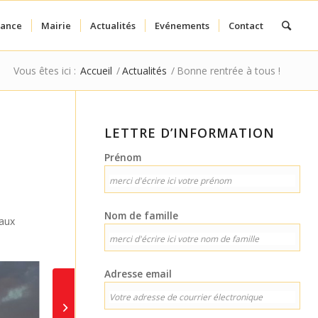
fance
Mairie
Actualités
Evénements
Contact
Vous êtes ici :
Accueil
/
Actualités
/
Bonne rentrée à tous !
LETTRE D’INFORMATION
Prénom
Nom de famille
 aux
Adresse email
Festival Chap’Co le 8 et
9 Septembre à