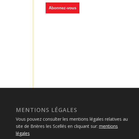
MENTIONS LÉGALES
Vous pouvez consulter les mentions légales relatives au
site de Brières les Scellés en cliquant sur:
mentions
légales