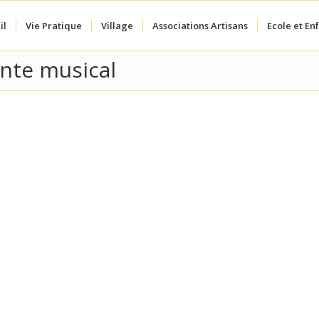
il
Vie Pratique
Village
Associations Artisans
Ecole et En
onte musical