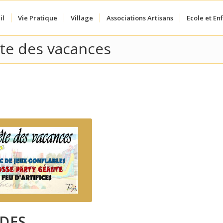
il
Vie Pratique
Village
Associations Artisans
Ecole et En
ête des vacances
 DES