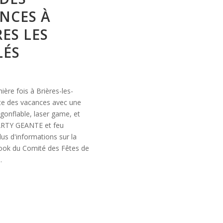
NCES À
RES LES
LÉS
ière fois à Brières-les-
ête des vacances avec une
 gonflable, laser game, et
RTY GEANTE et feu
Plus d'informations sur la
ok du Comité des Fêtes de
…