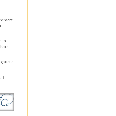
vénement
u
e ta
uhaité
ogistique
 et