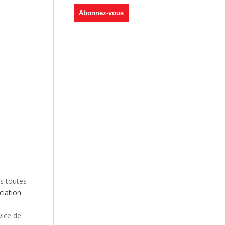
us toutes
ciation
vice de