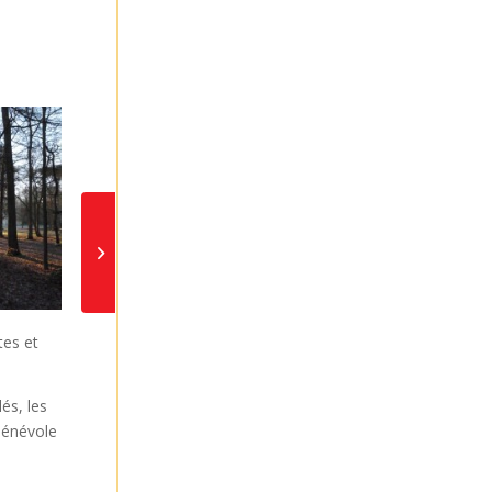
1er Salon ARTISANAT
et TERROIR de Beauce
et du Gâtinais à la
Forêt-Saint...
tes et
lés, les
bénévole