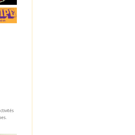
ctivités
pes.