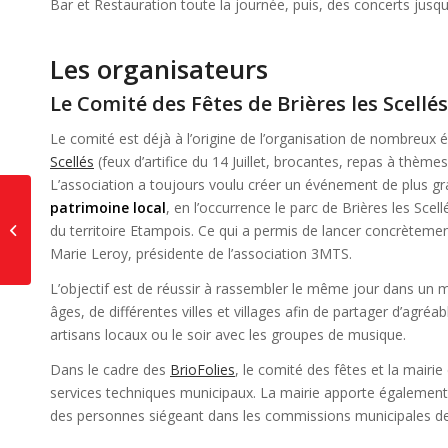
Bar et Restauration toute la journée, puis, des concerts jusqu’
Les organisateurs
Le Comité des Fêtes de Brières les Scellés
Le comité est déjà à l’origine de l’organisation de nombreux
Scellés
(feux d’artifice du 14 Juillet, brocantes, repas à thèm
L’association a toujours voulu créer un événement de plus g
Travaux à Brières les
patrimoine local
, en l’occurrence le parc de Brières les Scell
Scellés: bientôt la fin
du territoire Etampois. Ce qui a permis de lancer concrètemen
du changement des
Marie Leroy, présidente de l’association 3MTS.
plaques...
L’objectif est de réussir à rassembler le même jour dans un 
âges, de différentes villes et villages afin de partager d’agréa
artisans locaux ou le soir avec les groupes de musique.
Dans le cadre des
BrioFolies
, le comité des fêtes et la mairie
services techniques municipaux. La mairie apporte également
des personnes siégeant dans les commissions municipales de l