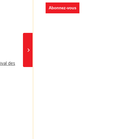
Réunion du Conseil
Municipal de Brières
les Scellés – 23 juillet
2019
ival des